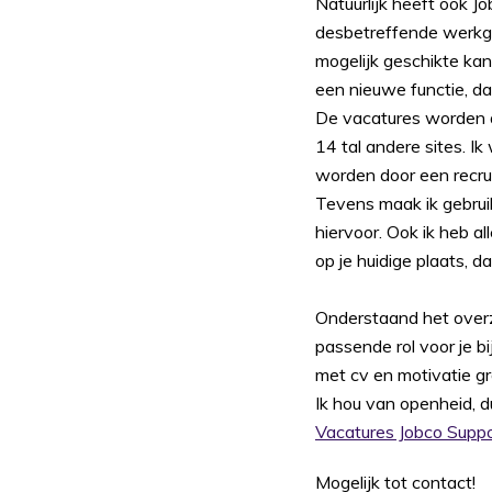
Natuurlijk heeft ook J
desbetreffende werkgev
mogelijk geschikte ka
een nieuwe functie, da
De vacatures worden a
14 tal andere sites. I
worden door een recrui
Tevens maak ik gebru
hiervoor. Ook ik heb al
op je huidige plaats, d
Onderstaand het overz
passende rol voor je bi
met cv en motivatie gra
Ik hou van openheid, du
Vacatures Jobco Supp
Mogelijk tot contact!