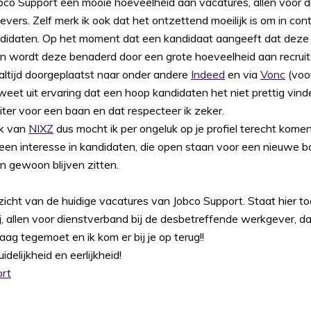
obco Support een mooie hoeveelheid aan vacatures, allen voor d
ers. Zelf merk ik ook dat het ontzettend moeilijk is om in co
ndidaten. Op het moment dat een kandidaat aangeeft dat deze 
n wordt deze benaderd door een grote hoeveelheid aan recruiter
ltijd doorgeplaatst naar onder andere
Indeed
en via
Vonc
(voo
k weet uit ervaring dat een hoop kandidaten het niet prettig vi
ter voor een baan en dat respecteer ik zeker.
ik van
NIXZ
dus mocht ik per ongeluk op je profiel terecht kome
leen interesse in kandidaten, die open staan voor een nieuwe baa
an gewoon blijven zitten.
icht van de huidige vacatures van Jobco Support. Staat hier t
j, allen voor dienstverband bij de desbetreffende werkgever, dan z
ag tegemoet en ik kom er bij je op terug!!
idelijkheid en eerlijkheid!
ort