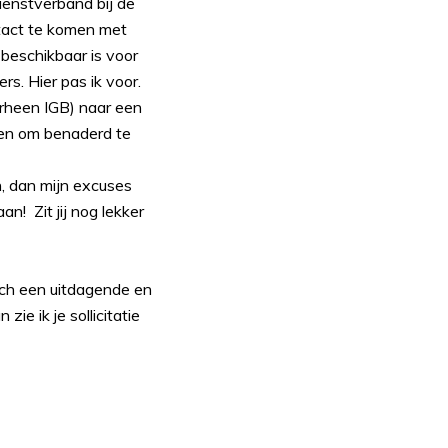
ienstverband bij de
ntact te komen met
beschikbaar is voor
s. Hier pas ik voor.
rheen IGB) naar een
nden om benaderd te
n, dan mijn excuses
n! Zit jij nog lekker
och een uitdagende en
ie ik je sollicitatie