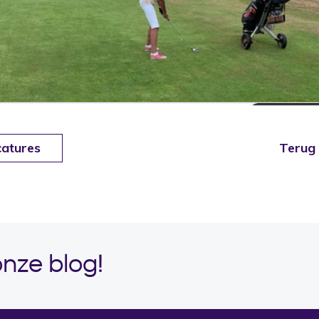
catures
Terug 
onze blog!