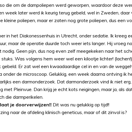
sso die om de dampoliepen werd geworpen, waardoor deze werd
en week later werd ik keurig terug gebeld, wel in Zweden, daar 
e kleine poliepen, maar er zaten nog grote poliepen, dus een 
r in het Diakonessenhuis in Utrecht, onder sedatie. Ik kreeg 
uur, maar de operatie duurde toch weer iets langer. Hij vroeg no
et nodig. Geen pijn, dus nog even zelf meegekeken naar het sch
 stuks. Was volgens hem weer wel een kilootje lichter! (lachen!)
k gebeld. Er zat wel een kwaadaardige cel in en van de weggeh
 onder de microscoop. Gelukkig, een week daarna ontving ik het
rlijks een darmonderzoek. Dat darmonderzoek vind ik niet erg, 
g met Pleinvue. Dan krijg je echt kots neigingen, maar ja, als dat
h die darmperikelen.
, laat je doorverwijzen!!
Dit was nu gelukkig op tijd!!
ng naar de afdeling klinisch geneticus, maar of dit zinvol is?