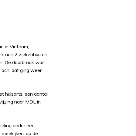
e in Vietnam,
ek aan 2 ziekenhuizen
en. De doorbraak was
r ach, dat ging weer
t huisarts, een aantal
ijzing naar MDL in
deling onder een
s meekijken, op de