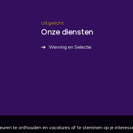
Uitgelicht
Onze diensten
Werving en Selectie
euren te onthouden en vacatures af te stemmen op je interess
TYS Recruiting Technology 2026
| Vacature aanmelden
| Functieprofielen
| Pr