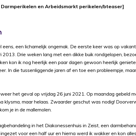
- Darmperikelen en Arbeidsmarkt perikelen/bteaser]
n
l eens, een lichamelijk ongemak. De eerste keer was op vakanti
 2013. Drie weken lang met een dikke buik rondgelopen, bezo
ken kon ik nog heerlijk een paar dagen gewoon heerlijk geniet
eer. In die tussenliggende jaren af en toe een probleempje, maa
 weer het geval op vrijdag 26 juni 2021. Op maandag gebeld me
a klysma, maar helaas. Zwaarder geschut was nodig! Doorverw
kom je in de mallemolen.
dagbehandeling in het Diakonessenhuis in Zeist, een darmbehan
 ingezet voor een half uur en hierna werd ik wakker en kon alle