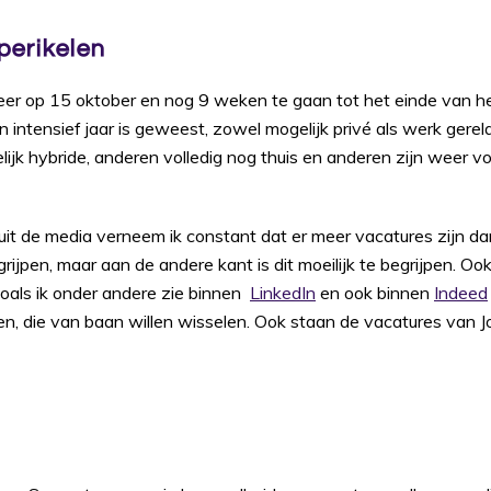
perikelen
r op 15 oktober en nog 9 weken te gaan tot het einde van het
n intensief jaar is geweest, zowel mogelijk privé als werk ger
ijk hybride, anderen volledig nog thuis en anderen zijn weer v
uit de media verneem ik constant dat er meer vacatures zijn d
rijpen, maar aan de andere kant is dit moeilijk te begrijpen. Oo
oals ik onder andere zie binnen
LinkedIn
en ook binnen
Indeed
en, die van baan willen wisselen. Ook staan de vacatures van 