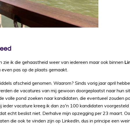
deed
n zie ik die gehaastheid weer van iedereen maar ook binnen
Li
 even pas op de plaats gemaakt.
iddels afscheid genomen. Waarom? Sinds vorig jaar april hebb
werden de vacatures van mij gewoon doorgeplaatst naar hun site
 de volle pond zoeken naar kandidaten, die eventueel zouden p
Bij ieder vacature kreeg ik dan zo'n 100 kandidaten voorgestel
at echt beslist niet. Derhalve mijn opzegging per 23 maart. Oo
aten die ook te vinden zijn op LinkedIn, dus in principe een we