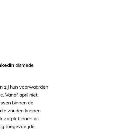
nkedIn
alsmede
en zij hun voorwaarden
. Vanaf april niet
assen binnen de
d die zouden kunnen
k zag ik binnen dit
inig toegevoegde