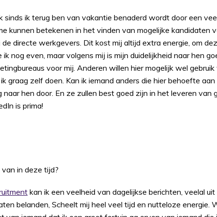
k sinds ik terug ben van vakantie benaderd wordt door een vee
 me kunnen betekenen in het vinden van mogelijke kandidaten v
j de directe werkgevers. Dit kost mij altijd extra energie, om d
ik nog even, maar volgens mij is mijn duidelijkheid naar hen 
tingbureaus voor mij. Anderen willen hier mogelijk wel gebruik
jf ik graag zelf doen. Kan ik iemand anders die hier behoefte aa
g naar hen door. En ze zullen best goed zijn in het leveren van
dIn is prima!
 van in deze tijd?
ruitment
kan ik een veelheid van dagelijkse berichten, veelal uit
ten belanden, Scheelt mij heel veel tijd en nutteloze energie. W