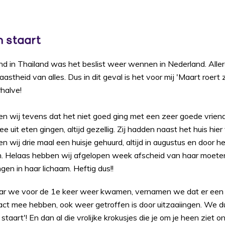
n staart
d in Thailand was het beslist weer wennen in Nederland. Aller
theid van alles. Dus in dit geval is het voor mij 'Maart roert zi
rhalve!
n wij tevens dat het niet goed ging met een zeer goede vriendi
uit eten gingen, altijd gezellig. Zij hadden naast het huis hier
 wij drie maal een huisje gehuurd, altijd in augustus en door
n. Helaas hebben wij afgelopen week afscheid van haar moete
ngen in haar lichaam. Heftig dus!!
aar we voor de 1e keer weer kwamen, vernamen we dat er een
ct mee hebben, ook weer getroffen is door uitzaaiingen. We du
staart'! En dan al die vrolijke krokusjes die je om je heen ziet on