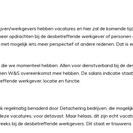
ijven/werkgevers hebben vacatures en hier zal de komende tijd
eer opdrachten bij de desbetreffende werkgever of personen di
et mogelijk iets meer perspectief of andere redenen. Dat is en b
die we momenteel hebben. Allen voor dienstverband bij de de
n W&S overeenkomst mee hebben. De salaris indicatie staat er
effende werkgever, locatie en functie.
ook regelmatig benaderd door Detachering bedrijven, die mogeli
ze vacatures, voor detavast. Maar helaas, dit zijn echt vacat
eeks bij de desbetreffende werkgevers. Dit staat er trouwens o