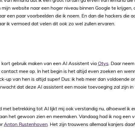
 van iemand dat ik een groot fortuin ga erven van iemand die i
om mijn website naar een hoger niveau binnen Google te krijgen, 
maar een paar voorbeelden die ik noem. En dan die hackers die 
r ik vermoed dat velen dit ook zo wel zullen ervaren.
s kort gebruik maken van een AI Assistent via
Otys
. Daar neem
contact mee op. In het begin is het altijd even zoeken en wen
ck-up van hen is altijd super! Dus: ik heb meer dan voldoende 
erwacht dat deze AI assistent een mooie toevoeging zal zijn in
jd met betrekking tot AI lijkt mij ook verstandig nu, alhoewel ik e
aan het gewoon zien en meemaken. Vandaag had ik nog een v
or
Anton Rustenhoven
. Het zijn trouwens allemaal kanjers daa