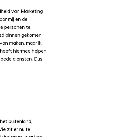
lheid van Marketing
oor mij en de
eze personen te
goed binnen gekomen.
 van maken, maar ik
n heeft hiermee helpen,
 goede diensten. Dus,
 het buitenland,
ie zit er nu te