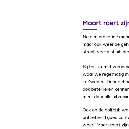
Maart roert zij
Na een prachtige maan
maar ook weer de gehaas
straalt veel rust uit, de
Bij thuiskomst vername
waar we regelmatig mee 
in Zweden. Daar hebben
ook beter leren kenne
meer door alle uitzaaii
Ook op de golfclub w
ontzettend goed conta
weer: 'Maart roert zijn 