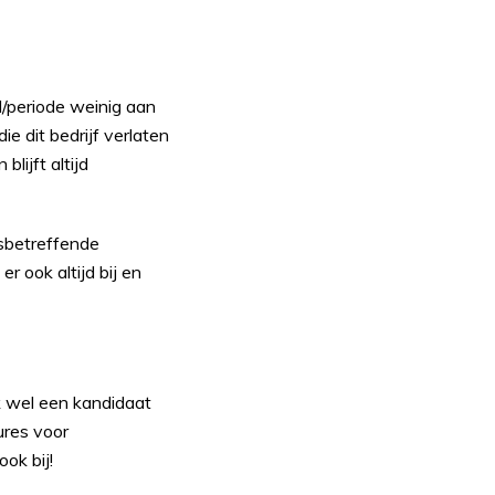
/periode weinig aan
e dit bedrijf verlaten
lijft altijd
sbetreffende
 ook altijd bij en
jk wel een kandidaat
ures voor
ok bij!