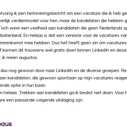
ntvang ik een herinneringsbericht om een vacature die ik heb g
heerlijk verdienmodel voor hen, maar de kandidaten die hebben
 Toch weer een veelheid aan kandidaten die geen Nederlands s
 buitenland. En helaas is dat een vereiste voor de vacatures v
reenkomst mee hebben. Dus het heeft geen zin om vacatures
lf kunnen dit trouwens wel gratis doen binnen LinkedIn en deze
r, ik meen augustus.
k dus nog gewoon door naar LinkedIn en de diverse groepen. R
 aan kandidaten, die gewoon spontaan op mijn vacatures reager
ende optie in hun baan.
dan helaas. Trekken aan kandidaten ga ik beslist niet doen. Voor
re een passende volgende uitdaging zijn.
eaus