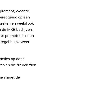
epromoot, weer te
 gereageerd op een
preken en veelal ook
an de MKB bedrijven,
 te promoten binnen
 regel is ook weer
eacties op deze
en en die dit ook zien
 hen moet de