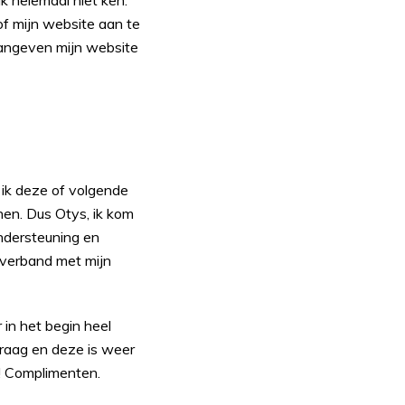
k helemaal niet ken.
of mijn website aan te
aangeven mijn website
 ik deze of volgende
nen. Dus Otys, ik kom
ondersteuning en
 verband met mijn
r in het begin heel
raag en deze is weer
r! Complimenten.