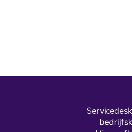
Servicedesk
bedrijfs