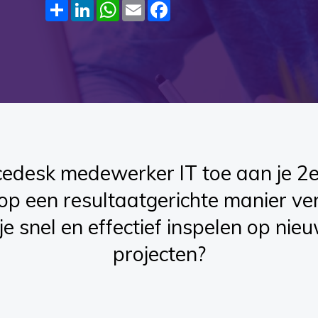
Share
LinkedIn
WhatsApp
Email
Facebook
icedesk medewerker IT toe aan je 2e
op een resultaatgerichte manier ver
e snel en effectief inspelen op nie
projecten?